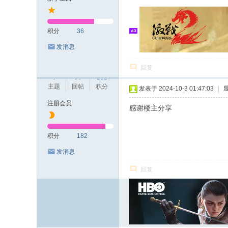
积分
36
Ashexecutioner
发消息
回复
0
80
182
主题
回帖
积分
发表于 2024-10-3 01:47:03
|
注册会员
感谢楼主分享
积分
182
发消息
回复