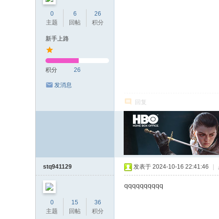
0
6
26
主题
回帖
积分
新手上路
积分
26
发消息
回复
stq941129
发表于 2024-10-16 22:41:46
|
qqqqqqqqqq
0
15
36
主题
回帖
积分