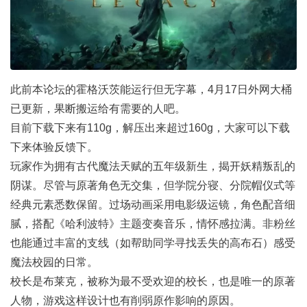
此前本论坛的霍格沃茨能运行但无字幕，4月17日外网大桶
已更新，果断搬运给有需要的人吧。
目前下载下来有110g，解压出来超过160g，大家可以下载
下来体验反馈下。
玩家作为拥有古代魔法天赋的五年级新生，揭开妖精叛乱的
阴谋。尽管与原著角色无交集，但学院分寝、分院帽仪式等
经典元素悉数保留。过场动画采用电影级运镜，角色配音细
腻，搭配《哈利波特》主题变奏音乐，情怀感拉满。非粉丝
也能通过丰富的支线（如帮助同学寻找丢失的高布石）感受
魔法校园的日常。
校长是布莱克，被称为最不受欢迎的校长，也是唯一的原著
人物，游戏这样设计也有削弱原作影响的原因。