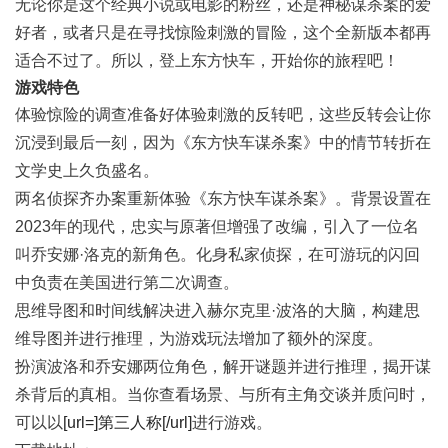
无论你是这个经典小说或电影的粉丝，还是神秘谋杀案的爱
好者，或者只是在寻找惊险刺激的冒险，这个全新版本都再
适合不过了。所以，登上东方快车，开始你的旅程吧！
游戏特色
体验惊险的调查准备好体验刺激的反转吧，这些反转会让你
沉浸到最后一刻，因为《东方快车谋杀案》中的情节转折在
文学史上久负盛名。
两名侦探齐办案重新体验《东方快车谋杀案》。背景设置在
2023年的现代，忠实与原著但增强了改编，引入了一位名
叫乔安娜·洛克的新角色。化身私家侦探，在可游玩的闪回
中负责在美国进行第二次调查。
思维导图和时间线解决进入赫尔克里·波洛的大脑，构建思
维导图并进行推理，为游戏玩法增加了额外的深度。
扮演波洛和乔安娜两位角色，解开谜题并进行推理，揭开谋
杀背后的真相。当你查看场景、与所有主角交谈并质问时，
可以以
[url=]第三人称[/url]
进行游戏。