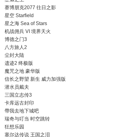
赛博朋克2077 往日之影
星空 Starfield
星之海 Sea of Stars
机战佣兵 VI 境界天火
博德之门3
八方旅人2
尘封大陆
遗迹2 终极版
魔咒之地 豪华版
信长之野望 新生 威力加强版
潜水员戴夫
三国立志传3
卡库远古封印
帶我去地下城吧
瑞奇与叮当 时空跳转
狂想乐园
塞尔达传说 王国之泪