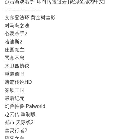
点击游戏名字 即可传送过去 [资源全部为中文]
=============
艾尔登法环 黄金树幽影
对马岛之魂
心灵杀手2
哈迪斯2
庄园领主
恶意不息
木卫四协议
重装前哨
遗迹传说HD
雾锁王国
最后纪元
幻兽帕鲁 Palworld
赵云传 重制版
都市 天际线2
幽灵行者2
堕落之主