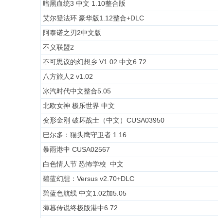
暗黑血统3 中文 1.10整合版
艾尔登法环 豪华版1.12整合+DLC
阿泰诺之刃2中文版
不义联盟2
不可思议的幻想乡 V1.02 中文6.72
八方旅人2 v1.02
冰汽时代中文整合5.05
北欧女神 极乐世界 中文
变形金刚 破坏战士（中文）CUSA03950
巴尔多：猫头鹰守卫者 1.16
暴雨港中 CUSA02567
白色情人节 恐怖学校 中文
碧蓝幻想：Versus v2.70+DLC
碧蓝色航线 中文1.02加5.05
薄暮传说终极版港中6.72