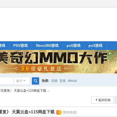
游戏
PSV游戏
Xbox360游戏
ps5游戏
ps3游戏
热搜:
活动
交友
discuz
帖子
搜
无重复》 天翼云盘+115网盘下载 ...
索
返回列表
重复》 天翼云盘+115网盘下载
火
[复制链接]