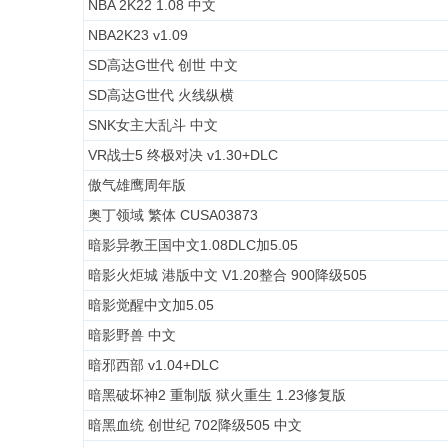
NBA 2K22 1.08 中文
NBA2K23 v1.09
SD高达G世代 创世 中文
SD高达G世代 火线纵横
SNK女主大乱斗 中文
VR战士5 终极对决 v1.30+DLC
傲气雄鹰周年版
奥丁领域 繁体 CUSA03873
暗影异教王国中文1.08DLC加5.05
暗影火炬城 港版中文 V1.20整合 900降级505
暗影觉醒中文加5.05
暗影野兽 中文
暗邪西部 v1.04+DLC
暗黑破坏神2 重制版 狱火重生 1.23修复版
暗黑血统 创世纪 702降级505 中文